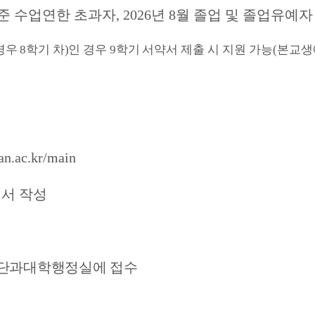
기준 수업연한 초과자
, 2026
년
8
월 졸업 및 졸업유예자
경우
8
학기 차
)
인 경우
9
학기 서약서
제출 시 지원 가능
(
본교생
san.ac.kr/main
서 작성
 단과대학행정실에 접수