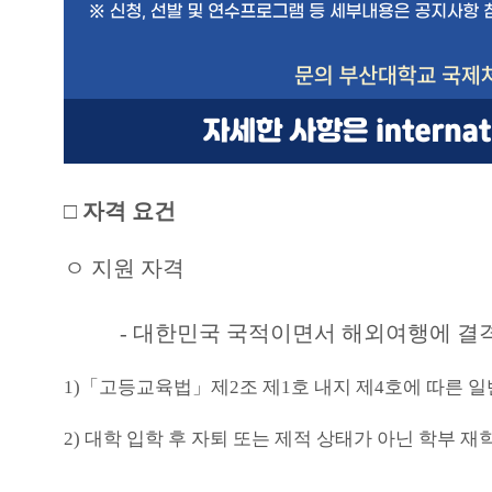
□
자격 요건
ㅇ
지원 자격
-
대
한민국 국적이면서 해외여행에 결
1)
「
고등교육법
」
제
2
조 제
1
호 내지 제
4
호에 따른 
2)
대학 입학 후 자퇴 또는 제적 상태가 아닌 학부 재