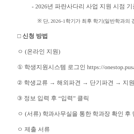
- 2026
년 파란사다리 사업 지원 시점 
※
단
, 2026-1
학기가 최후 학기
(
일반학과의 
□
신청 방법
ㅇ
(
온라인 지원
)
①
학생지원시스템 로그인
https://onestop.pu
②
학생교류
→
해외파견
→
단기파견
→
지원
③
정보 입력 후
“
입력
”
클릭
ㅇ
(
서류
)
학과사무실을 통한 학과장 확인 후
ㅇ
제출 서류