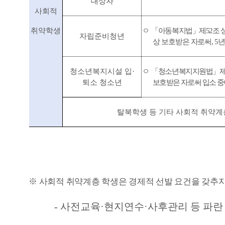
대상자
사회적
취약학생
ㅇ
「
아동복지법
」
제
52
조 
자립준비청년
상 보호받은 자로써
, 5
년
청소년복지시설 입
·
ㅇ
「
청소년복지지원법
」
퇴소 청소년
보호받은 자로써 입소 
탈북학생 등 기타 사회적 취약
※
사회적 취약계층 학생은 경제적 선발 요건을 갖추지
-
사
전교육
·
현지연수
·
사후관리 등 파란