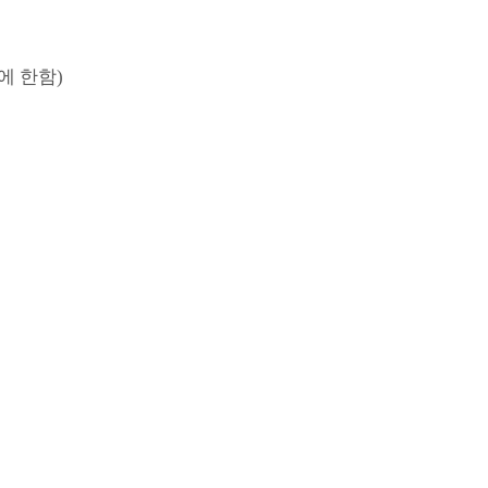
에 한함
)