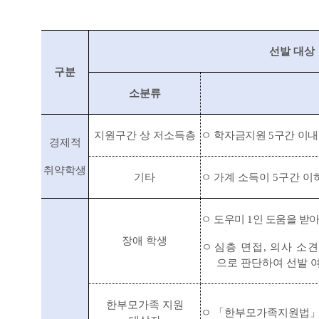
선발 대상
구분
소분류
지원구간 상 저소득층
ㅇ 학자금지원
5
구간 이내
경제적
취약학생
기타
ㅇ
가계 소득이
5
구간 이
ㅇ
도우미
1
인 도움을 받아
장애 학생
ㅇ
심층 면접
,
의사 소
으로 판단하여 선발 
한부모가족 지원
ㅇ
「
한부모가족지원법