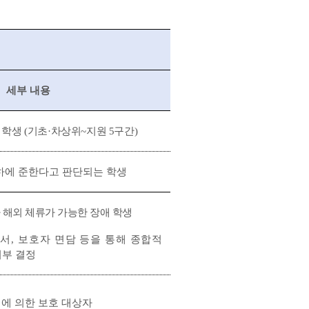
세부 내용
 학생
(
기초
·
차상위
~
지원
5
구간
)
하에 준한다고 판단되는 학생
 해외 체류가 가능한 장애 학생
견서
,
보호자 면담 등을 통해
종합
적
여부 결정
」
에 의한 보호 대상자