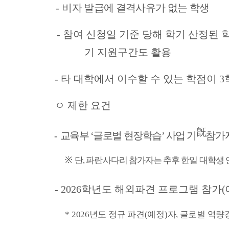
-
비
자 발급에 결격사유가 없는 학생
-
참여 신청일 기준 당해 학기 산정된 
기 지원구간도 활용
-
타 대학에서 이수할 수 있는 학점이
3
ㅇ
제한 요건
旣
-
교육부
‘
글로벌 현장학습
’
사업 기
참가
※
단
,
파란사다리 참가자는 추후 한일 대학생 
- 2026
학년도 해외파견 프로그램 참가
(
*
2026
년도 정규 파견
(
예정
)
자
,
글로벌 역량